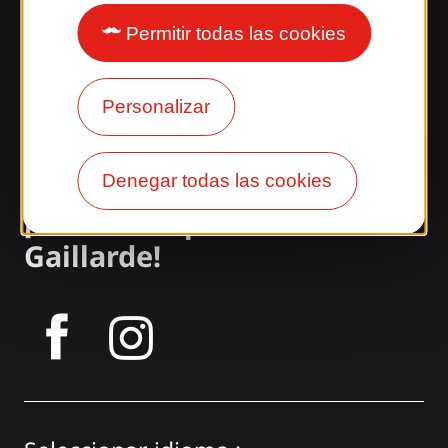
Permitir todas las cookies
Nuestros horarios
Acceso y transporte
Personalizar
Nuestros folletos
Nuestro blog
Denegar todas las cookies
¡Únete a la pandilla
Gaillarde!
tagram