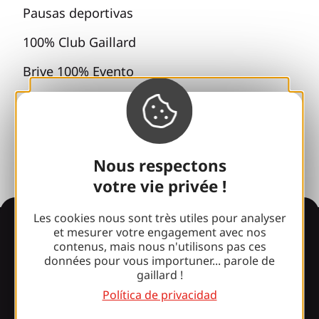
Pausas deportivas
100% Club Gaillard
Brive 100% Evento
Fototeca
Sala de prensa
Nous respectons
votre vie privée !
Les cookies nous sont très utiles pour analyser
Información
et mesurer votre engagement avec nos
contenus, mais nous n'utilisons pas ces
données pour vous importuner... parole de
gaillard !
¿Le sorprende nuestro
Política de privacidad
diseño?