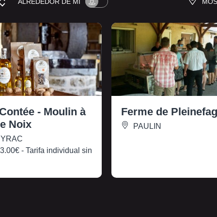
ALREDEDOR
DE MÍ
MOS
 Contée - Moulin à
Ferme de Pleinefa
de Noix
PAULIN
EYRAC
e
3.00€
- Tarifa individual sin