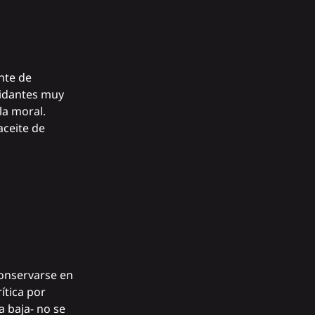
nte de
xidantes muy
la moral.
aceite de
conservarse en
ítica por
a baja- no se