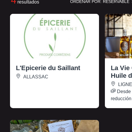
4
ORDENAR POR:
RÉSERVABLE
resultados
L'Epicerie du Saillant
La Vie
Huile 
ALLASSAC
LIGN
Desd
reducción