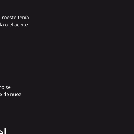
suroeste tenía
a o el aceite
rd se
te de nuez
el