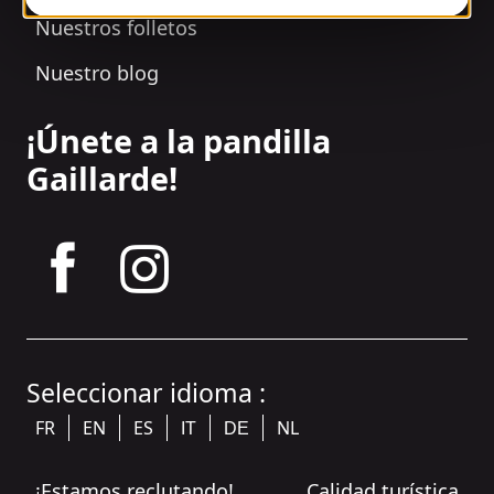
Nuestros folletos
Nuestro blog
¡Únete a la pandilla
Gaillarde!
tagram
Seleccionar idioma :
FR
EN
ES
NL
IT
DE
¡Estamos reclutando!
Calidad turística