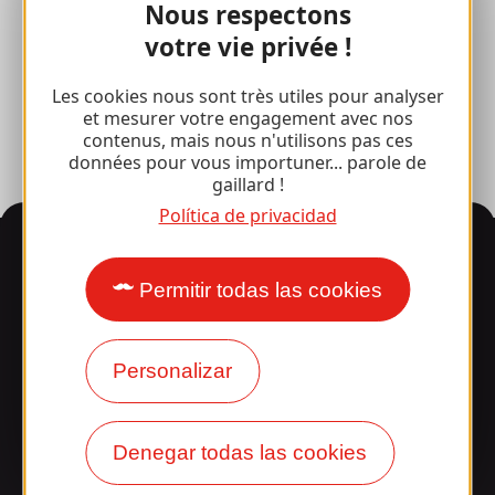
Brive 100% Evento
Nous respectons
votre vie privée !
Fototeca
Les cookies nous sont très utiles pour analyser
Sala de prensa
et mesurer votre engagement avec nos
contenus, mais nous n'utilisons pas ces
données pour vous importuner... parole de
gaillard !
Política de privacidad
Información
Permitir todas las cookies
¿Le sorprende nuestro
diseño?
Personalizar
Nuestros horarios
Denegar todas las cookies
Acceso y transporte