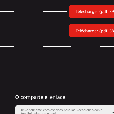
Télécharger (pdf, 8
Télécharger (pdf, 5
O comparte el enlace
brive-tourisme.com/es/ideas-para-las-vacaciones/con-su-
C
familia/visita-con-ninos/