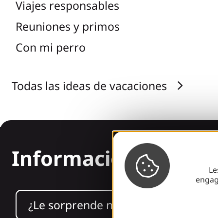
Viajes responsables
Reuniones y primos
Con mi perro
Todas las ideas de vacaciones
Información
Le
engag
¿Le sorprende nuestro diseño?