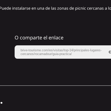
ede instalarse en una de las zonas de picnic cercanas a l
O comparte el enlace
brive-tourisme.com/es/visitas/top-14/principales-lugares-
C
cercanos/rocamadour/guia-practica/
.