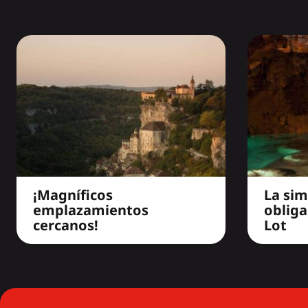
¡Magníficos
La sim
emplazamientos
obliga
cercanos!
Lot