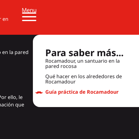
Menu
r en
Para saber más...
 en la pared
Rocamadour, un santuario en la
pared rocosa
Qué hacer en los alrededores de
Rocamadour
Guía práctica de Rocamadour
r ello, le
mación que