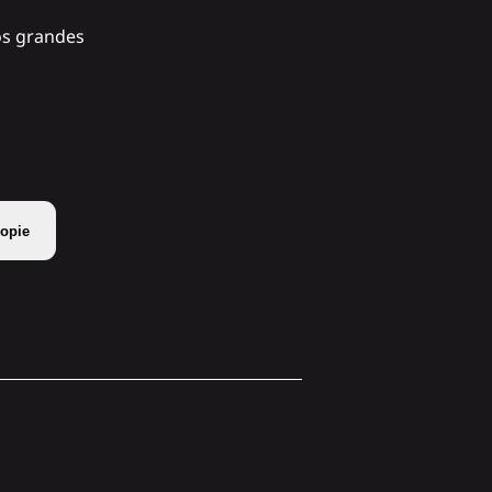
os grandes
opie