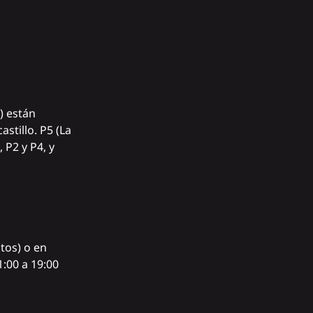
) están
stillo. P5 (La
 P2 y P4, y
tos) o en
:00 a 19:00