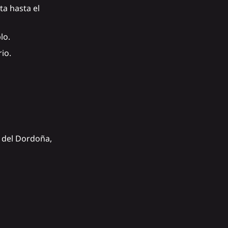
ta hasta el
lo.
io.
e del Dordoña,