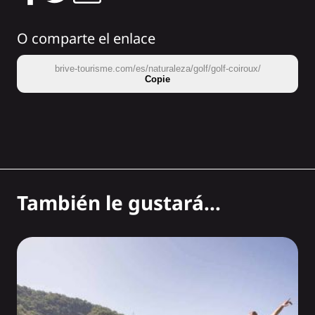
O comparte el enlace
brive-tourisme.com/es/naturaleza/golf/golf-coiroux/
Copie
También le gustará...