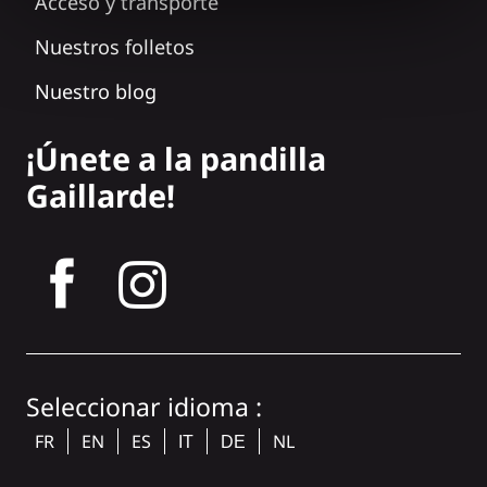
Acceso y transporte
Nuestros folletos
Nuestro blog
¡Únete a la pandilla
Gaillarde!
tagram
Seleccionar idioma :
FR
EN
ES
NL
IT
DE