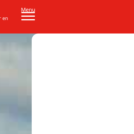
Menu
r en