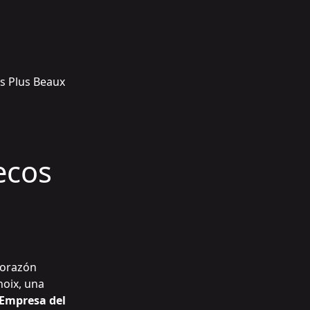
s Plus Beaux
secos
corazón
noix
, una
Empresa del