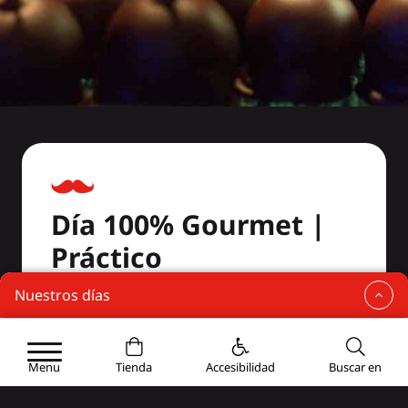
Día 100% Gourmet |
Práctico
Nuestros días
1 visita a una fábrica de conservas de
Los días
foie gras
Briv’Express
1 visita a la destilería Denoix
Menu
Tienda
Accesibilidad
Buscar en
Bajo el hechizo de los pueblos más bellos de Francia
1 almuerzo de 3 platos después de las 2