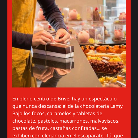
En pleno centro de Brive, hay un espectáculo
que nunca descansa: el de la chocolatería Lamy.
Bajo los focos, caramelos y tabletas de
chocolate, pasteles, macarrones, malvaviscos,
pastas de fruta, castañas confitadas... se
exhiben con elegancia en el escaparate. Tú, que