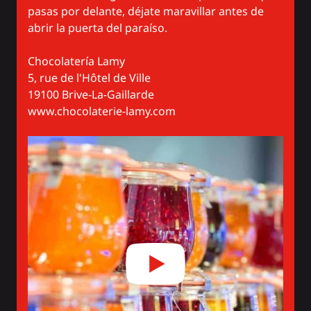
pasas por delante, déjate maravillar antes de
abrir la puerta del paraíso.
Chocolatería Lamy
5, rue de l'Hôtel de Ville
19100 Brive-La-Gaillarde
www.chocolaterie-lamy.com