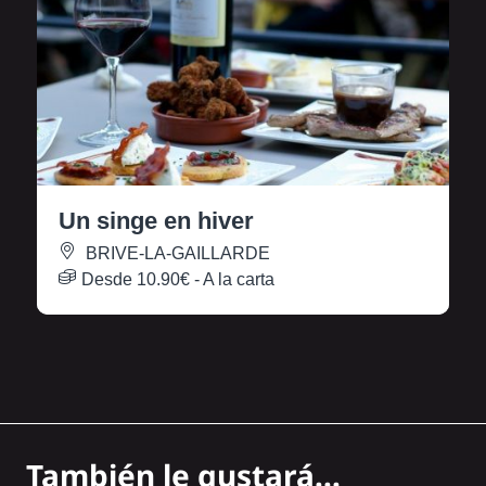
Un singe en hiver
BRIVE-LA-GAILLARDE
Desde
10.90€
- A la carta
También le gustará...