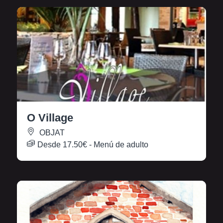
O Village
OBJAT
Desde
17.50€
- Menú de adulto