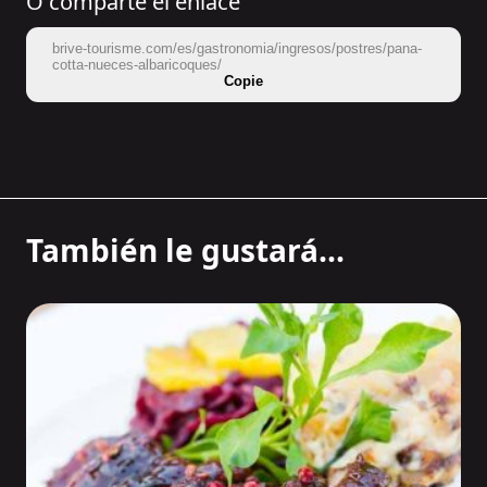
O comparte el enlace
brive-tourisme.com/es/gastronomia/ingresos/postres/pana-
cotta-nueces-albaricoques/
Copie
También le gustará...