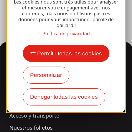
Fototeca
Les cookies nous sont très utiles pour analyser
et mesurer votre engagement avec nos
contenus, mais nous n'utilisons pas ces
Sala de prensa
données pour vous importuner... parole de
gaillard !
Política de privacidad
Información
Permitir todas las cookies
Personalizar
¿Le sorprende nuestro
diseño?
Denegar todas las cookies
Nuestros horarios
Acceso y transporte
Nuestros folletos