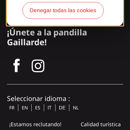
Nuestros folletos
Denegar todas las cookies
Nuestro blog
¡Únete a la pandilla
Gaillarde!
tagram
Seleccionar idioma :
FR
EN
ES
NL
IT
DE
¡Estamos reclutando!
Calidad turística