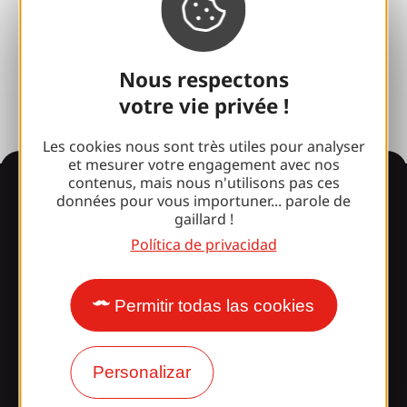
Fototeca
Sala de prensa
Nous respectons
votre vie privée !
Les cookies nous sont très utiles pour analyser
et mesurer votre engagement avec nos
contenus, mais nous n'utilisons pas ces
Información
données pour vous importuner... parole de
gaillard !
Política de privacidad
¿Le sorprende nuestro
diseño?
Permitir todas las cookies
Nuestros horarios
Personalizar
Acceso y transporte