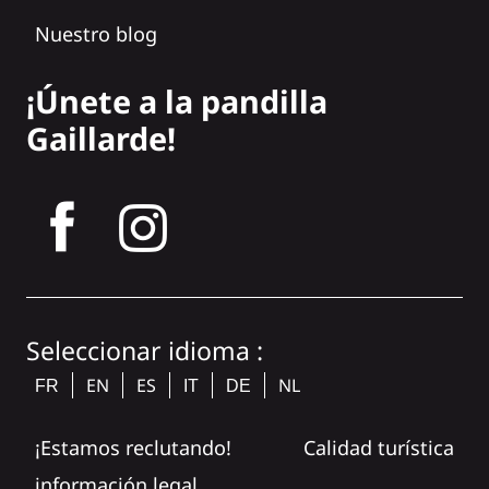
Nuestro blog
¡Únete a la pandilla
Gaillarde!
tagram
Seleccionar idioma :
EN
ES
NL
FR
IT
DE
¡Estamos reclutando!
Calidad turística
información legal