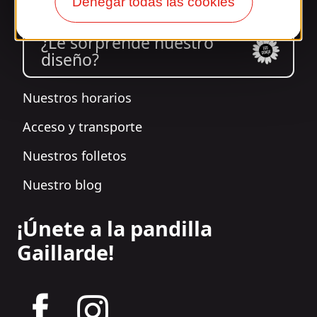
Denegar todas las cookies
¿Le sorprende nuestro
diseño?
Nuestros horarios
Acceso y transporte
Nuestros folletos
Nuestro blog
¡Únete a la pandilla
Gaillarde!
tagram