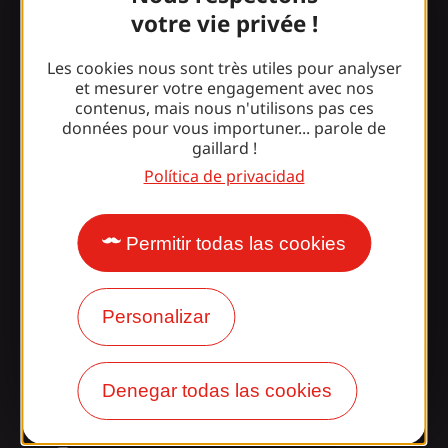
Información
votre vie privée !
Les cookies nous sont très utiles pour analyser
¿Le sorprende nuestro
et mesurer votre engagement avec nos
contenus, mais nous n'utilisons pas ces
diseño?
données pour vous importuner... parole de
gaillard !
Nuestros horarios
Política de privacidad
Acceso y transporte
Permitir todas las cookies
Nuestros folletos
Nuestro blog
Personalizar
¡Únete a la pandilla
Gaillarde!
Denegar todas las cookies