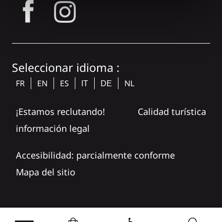
tagram
Seleccionar idioma :
FR
EN
ES
NL
IT
DE
¡Estamos reclutando!
Calidad turística
información legal
Accesibilidad: parcialmente conforme
Mapa del sitio