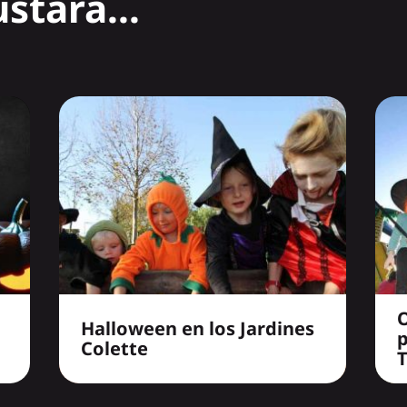
stará...
O
Halloween en los Jardines
Colette
T