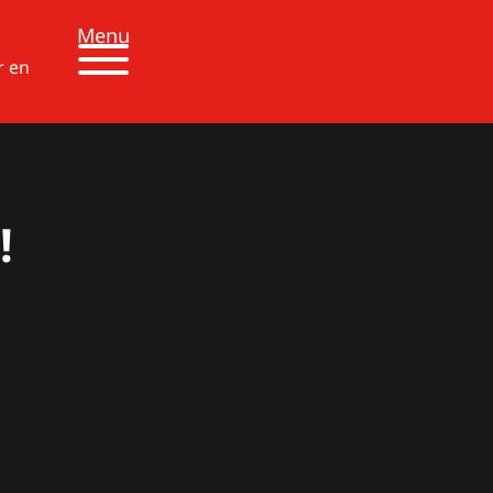
Menu
r en
!