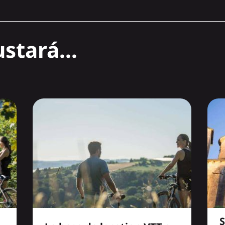
stará...
S