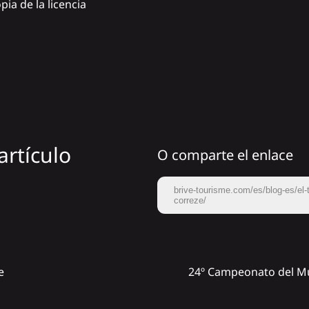
ia de la licencia
artículo
O comparte el enlace
brive-tourisme.com/es/blog-es/el-
correze/
e
24º Campeonato del Mun