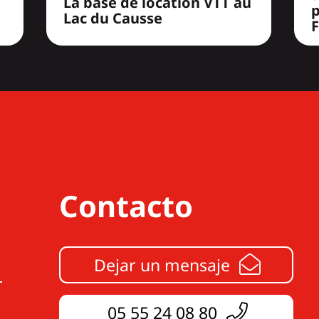
La base de location VTT au
Lac du Causse
F
Contacto
Dejar un mensaje
05 55 24 08 80