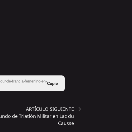
tour-de-francia-femenino-en-
Copie
ARTÍCULO SIGUIENTE
do de Triatlón Militar en Lac du
Causse