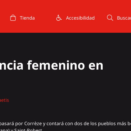
Tienda
Accesibilidad
Busca
ancia femenino en
aetis
asará por Corrèze y contará con dos de los pueblos más bell
tapa) y
Saint-Robert
.