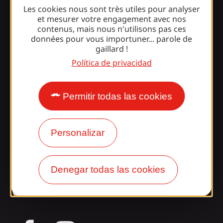
Información
Les cookies nous sont très utiles pour analyser
et mesurer votre engagement avec nos
contenus, mais nous n'utilisons pas ces
données pour vous importuner... parole de
¿Le sorprende nuestro
gaillard !
diseño?
Política de privacidad
Nuestros horarios
Permitir todas las cookies
Acceso y transporte
Nuestros folletos
Personalizar
Nuestro blog
Denegar todas las cookies
¡Únete a la pandilla
Gaillarde!