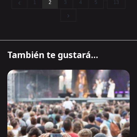
‹
1
2
3
4
5
13
›
También te gustará...