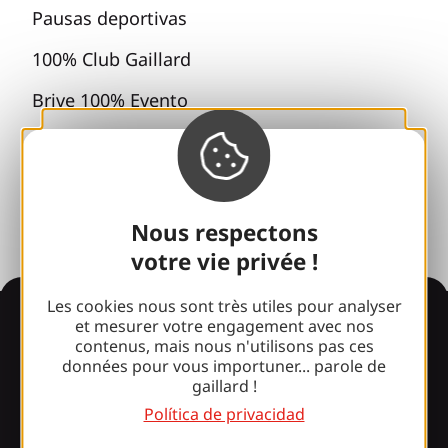
Pausas deportivas
100% Club Gaillard
Brive 100% Evento
Fototeca
Sala de prensa
Nous respectons
votre vie privée !
Les cookies nous sont très utiles pour analyser
Información
et mesurer votre engagement avec nos
contenus, mais nous n'utilisons pas ces
données pour vous importuner... parole de
gaillard !
¿Le sorprende nuestro
Política de privacidad
diseño?