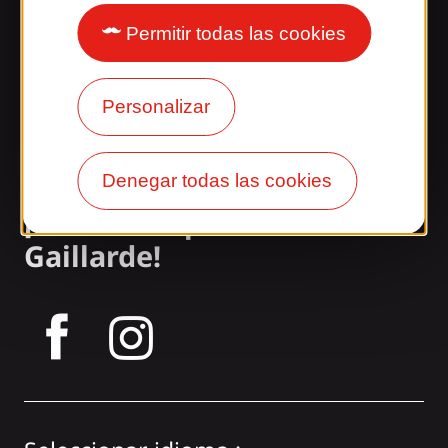
Permitir todas las cookies
Nuestros horarios
Acceso y transporte
Personalizar
Nuestros folletos
Nuestro blog
Denegar todas las cookies
¡Únete a la pandilla
Gaillarde!
tagram