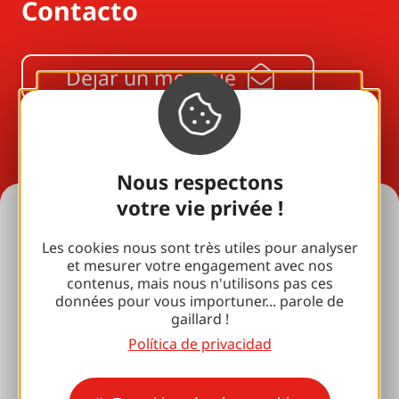
Contacto
Dejar un mensaje
05 55 24 08 80
Nous respectons
votre vie privée !
Ideas para las vacaciones
Les cookies nous sont très utiles pour analyser
et mesurer votre engagement avec nos
Todos nuestros alojamientos
contenus, mais nous n'utilisons pas ces
données pour vous importuner... parole de
Para los enamorados
gaillard !
con su familia
Política de privacidad
Pausas de bienestar