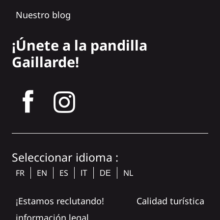
Nuestro blog
¡Únete a la pandilla
Gaillarde!
tagram
Seleccionar idioma :
FR
EN
ES
NL
IT
DE
¡Estamos reclutando!
Calidad turística
información legal