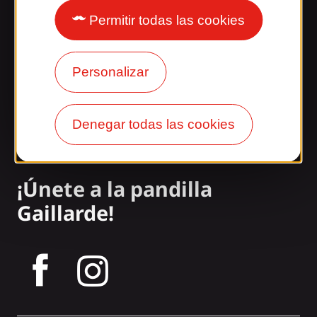
¿Le sorprende nuestro
diseño?
Permitir todas las cookies
Nuestros horarios
Personalizar
Acceso y transporte
Nuestros folletos
Denegar todas las cookies
Nuestro blog
¡Únete a la pandilla
Gaillarde!
tagram