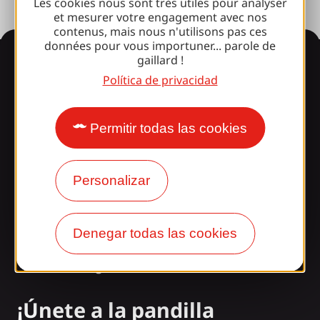
Les cookies nous sont très utiles pour analyser
et mesurer votre engagement avec nos
contenus, mais nous n'utilisons pas ces
données pour vous importuner... parole de
Información
gaillard !
Política de privacidad
¿Le sorprende nuestro
Permitir todas las cookies
diseño?
Nuestros horarios
Personalizar
Acceso y transporte
Denegar todas las cookies
Nuestros folletos
Nuestro blog
¡Únete a la pandilla