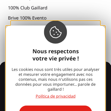
100% Club Gaillard
Brive 100% Evento
Fototeca
Sala de prensa
Nous respectons
votre vie privée !
Les cookies nous sont très utiles pour analyser
Información
et mesurer votre engagement avec nos
contenus, mais nous n'utilisons pas ces
données pour vous importuner... parole de
gaillard !
¿Le sorprende nuestro
Política de privacidad
diseño?