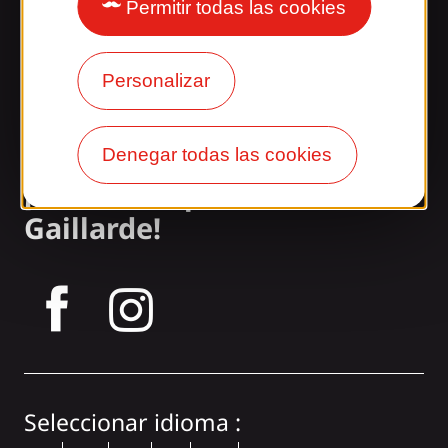
Nuestros horarios
Permitir todas las cookies
Acceso y transporte
Personalizar
Nuestros folletos
Nuestro blog
Denegar todas las cookies
¡Únete a la pandilla
Gaillarde!
tagram
Seleccionar idioma :