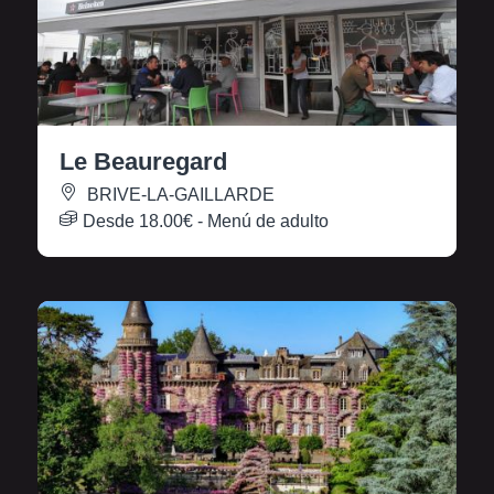
Le Beauregard
BRIVE-LA-GAILLARDE
Desde
18.00€
- Menú de adulto