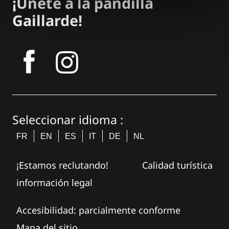
¡Únete a la pandilla
Gaillarde!
tagram
Seleccionar idioma :
FR
EN
ES
IT
DE
NL
¡Estamos reclutando!
Calidad turística
información legal
Accesibilidad: parcialmente conforme
Mapa del sitio