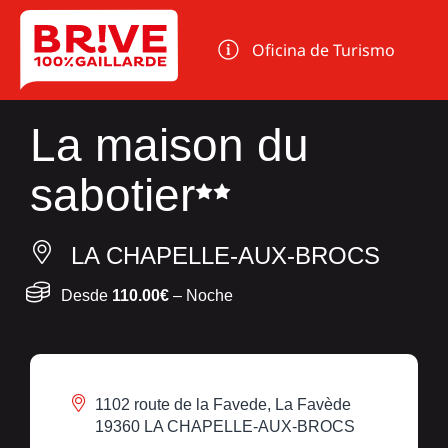
Panel de gestión de cookies
Oficina de Turismo
La maison du
sabotier
LA CHAPELLE-AUX-BROCS
Desde
110.00€
– Noche
1102 route de la Favede, La Favède
19360 LA CHAPELLE-AUX-BROCS