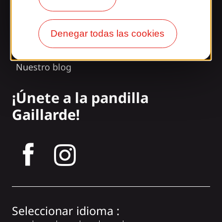
Nuestros horarios
Acceso y transporte
Denegar todas las cookies
Nuestros folletos
Nuestro blog
¡Únete a la pandilla
Gaillarde!
tagram
Seleccionar idioma :