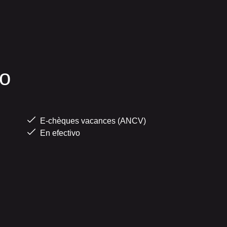
o
E-chèques vacances (ANCV)
En efectivo