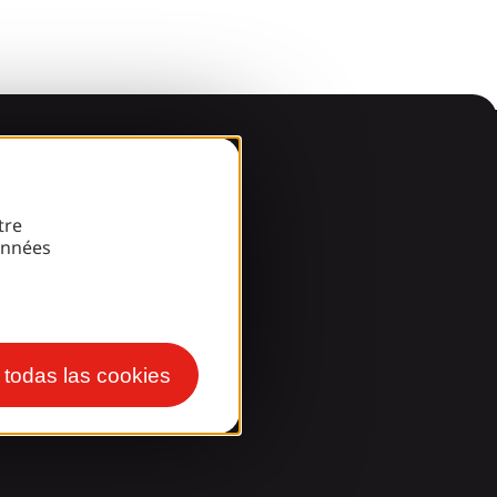
arde!
tre
onnées
r todas las cookies