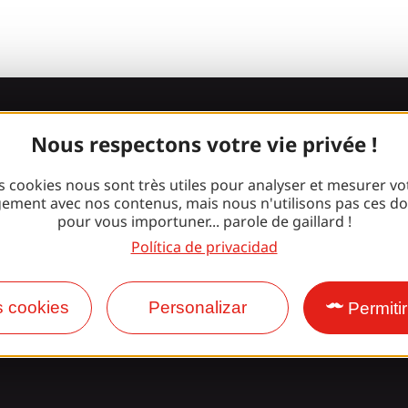
¡Únete a la
Nous respectons votre vie privée !
pandilla Gaill
s cookies nous sont très utiles pour analyser et mesurer vo
ement avec nos contenus, mais nous n'utilisons pas ces d
pour vous importuner... parole de gaillard !
Política de privacidad
Facebook
Instagram
s cookies
Personalizar
Permiti