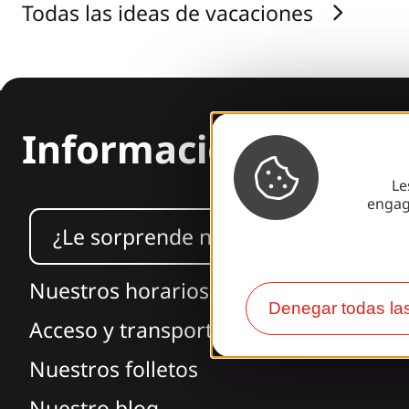
Todas las ideas de vacaciones
Información
Le
engag
¿Le sorprende nuestro diseño?
Nuestros horarios
Denegar todas la
Acceso y transporte
Nuestros folletos
Nuestro blog