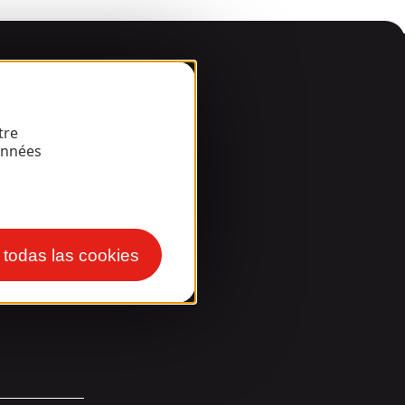
arde!
tre
onnées
r todas las cookies