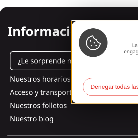
Información
Le
engag
¿Le sorprende nuestro diseño?
Nuestros horarios
Denegar todas la
Acceso y transporte
Nuestros folletos
Nuestro blog