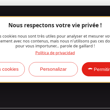
¡Únete a la
Nous respectons votre vie privée !
pandilla Gaill
s cookies nous sont très utiles pour analyser et mesurer vo
ement avec nos contenus, mais nous n'utilisons pas ces d
pour vous importuner... parole de gaillard !
Política de privacidad
Facebook
Instagram
s cookies
Personalizar
Permiti