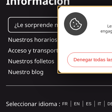
Información
¿Le sorprende nuestro diseño?
Le
engag
Nuestros horarios
Acceso y transporte
Denegar todas la
Nuestros folletos
Nuestro blog
Seleccionar idioma :
FR
EN
ES
IT
D