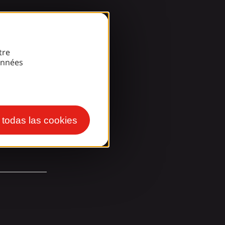
arde!
tre
onnées
r todas las cookies