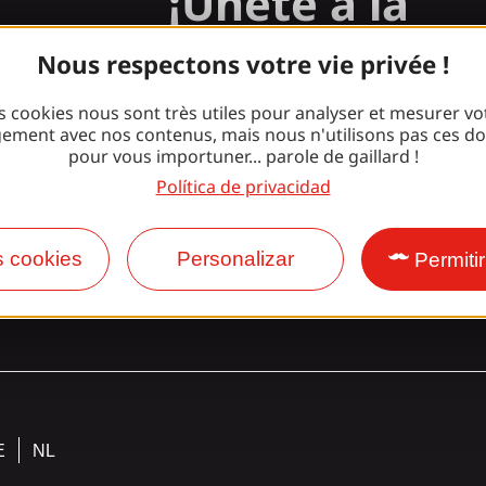
¡Únete a la
pandilla Gaill
Nous respectons votre vie privée !
s cookies nous sont très utiles pour analyser et mesurer vo
ement avec nos contenus, mais nous n'utilisons pas ces d
Facebook
Instagram
pour vous importuner... parole de gaillard !
Política de privacidad
s cookies
Personalizar
Permiti
E
NL