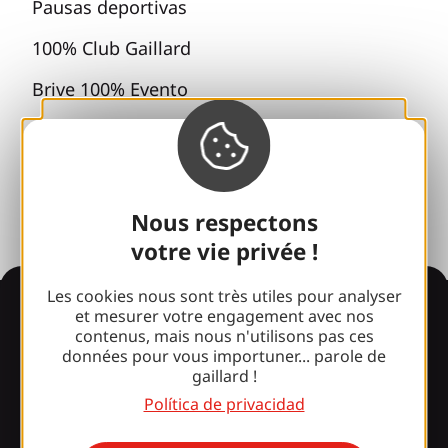
Pausas deportivas
100% Club Gaillard
Brive 100% Evento
Fototeca
Sala de prensa
Nous respectons
votre vie privée !
Les cookies nous sont très utiles pour analyser
Información
et mesurer votre engagement avec nos
contenus, mais nous n'utilisons pas ces
données pour vous importuner... parole de
gaillard !
¿Le sorprende nuestro
Política de privacidad
diseño?