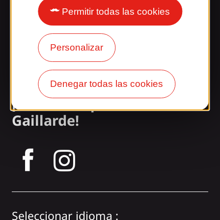
Permitir todas las cookies
Nuestros horarios
Acceso y transporte
Personalizar
Nuestros folletos
Nuestro blog
Denegar todas las cookies
¡Únete a la pandilla
Gaillarde!
tagram
Seleccionar idioma :