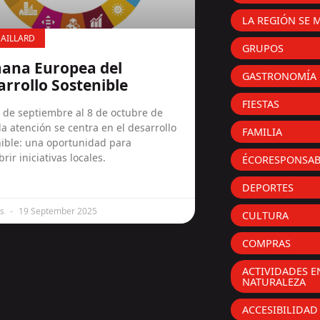
LA REGIÓN SE 
AILLARD
GRUPOS
ana Europea del
GASTRONOMÍA
rrollo Sostenible
FIESTAS
 de septiembre al 8 de octubre de
la atención se centra en el desarrollo
FAMILIA
nible: una oportunidad para
rir iniciativas locales.
ÉCORESPONSAB
DEPORTES
is
19 September 2025
CULTURA
COMPRAS
ACTIVIDADES E
NATURALEZA
ACCESIBILIDAD