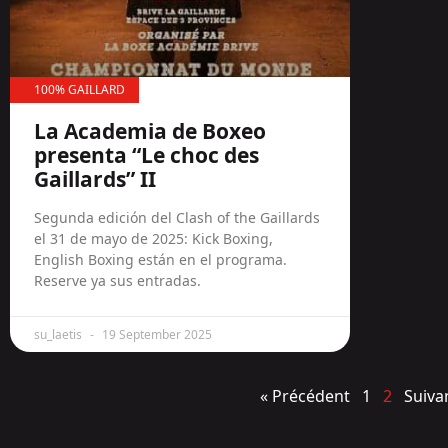
100% GAILLARD
La Academia de Boxeo
presenta “Le choc des
Gaillards” II
Segunda edición del Clash of the Gaillards
el 31 de mayo de 2025: Kick Boxing,
English Boxing están en el programa.
Reserve ya sus entradas.
su_laetis
19 September 2025
« Précédent
1
2
Suiva