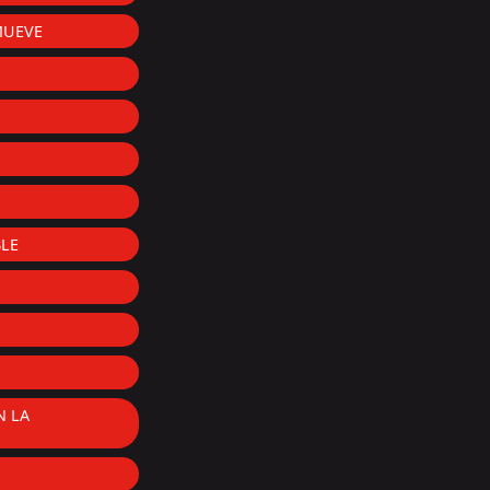
MUEVE
LE
N LA