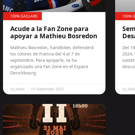
100% GAILLARD
100% G
Acude a la Fan Zone para
Sem
apoyar a Mathieu Bosredon
Desa
Mathieu Bosredon, handbiker, defenderá
Del 18
los colores de Francia del 4 al 7 de
2024, 
septiembre. Para apoyarle, se ha
soste
organizado una Fan Zone en el Espace
descub
Derichbourg.
su_laetis
19 September 2025
su_laet