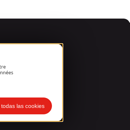
arde!
tre
onnées
r todas las cookies