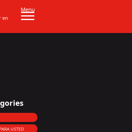
Menu
r en
gories
PARA USTED