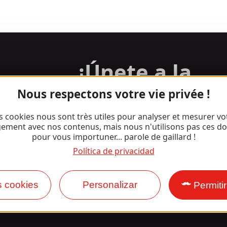
¡Únete a la
pandilla Gaill
Nous respectons votre vie privée !
s cookies nous sont très utiles pour analyser et mesurer vo
ement avec nos contenus, mais nous n'utilisons pas ces d
pour vous importuner... parole de gaillard !
Facebook
Instagram
Política de privacidad
s cookies
Personalizar
Permiti