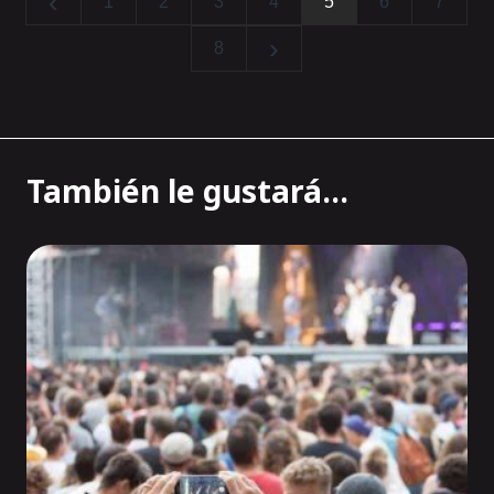
‹
1
2
3
4
5
6
7
›
8
También le gustará...